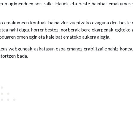
stolen mugimenduen sortzaile. Hauek eta beste hainbat emakumer
ko emakumeen kontuak baina ziur zuentzako ezaguna den beste 
atea nahi dugu, horrenbestez, norberak bere ekarpenak egiteko
duaren omen egin eta kale bat emateko aukera alegia.
eus webguneak, askatasun osoa emanez erabiltzaile nahiz kontsu
aitortzen bada.