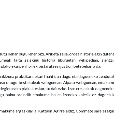
tu behar dugu lehenbizi. Ariketa zaila, ordea historia egin dutene
eak falta zaizkigu historia liburuetan, wikipedian, zientzi
dako ekarpen horiek bistaratzea guztion betebeharra da.
nkizuna praktikara ekarri nahi izan dugu, eta dagoeneko zendut
jaso ditugu bestekaleak webgunean. Aipatu webgunean, emakumee
degietarako plakak eskuratu daitezke. Izan ere, askok dagoeneko
ugu baina oraindik emakume hauen izeneko kalerik ez dagoen k
makume argazkilaria, Kattalin Agirre aldiz, Commete sare ezagu