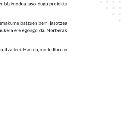
en bizimodua jaso dugu proiektu
emakume batzuen berri jasotzea
 aukera ere egongo da. Norberak
mitzaileei. Hau da, modu librean