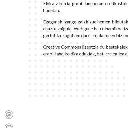
Elvira Zipitria garai ilunenetan ere ika
honetan.
Ezagunak izango zaizkizue hemen bilduta
ahaztu zaigula. Webgune hau dinamikoa iz
2026 IAMETZA
gertutik ezagutzen duen emakumeen bizimo
LEGE OHARRA
PRIBATUTASUN POLITIKA
HARREMANETARAKO
Creative Commons lizentzia du bestekalek.
Cookien konfigurazioa aldatu
erabili ahalko dira edukiak, beti ere egilea 