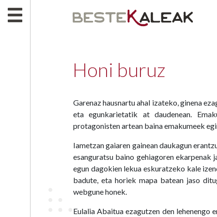
Honi buruz
HASIERA
Garenaz hausnartu ahal izateko, ginena ezagu
eta egunkarietatik at daudenean. Emakum
HONI BURUZ
protagonisten artean baina emakumeek egin
MAPA
Iametzan gaiaren gainean daukagun erantzu
esanguratsu baino gehiagoren ekarpenak 
EMAKUMEAK
egun dagokien lekua eskuratzeko kale izen
MEG
badute, eta horiek mapa batean jaso dit
webgune honek.
EKARPENA EGIN
Eulalia Abaitua ezagutzen den lehenengo e