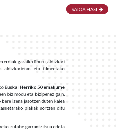
SAIOA HASI
n erdiak garaiko liburu, aldizkari
a aldizkarietan eta filmeetako
ako
Euskal Herriko 50 emakume
n bizimodu eta bizipenez gain,
 bere izena jasotzen duten kalea
asuetarako plakak sortzen ditu
neko zutabe garrantzitsua edota