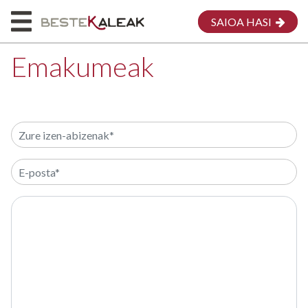
SAIOA HASI
Emakumeak
HASIERA
HONI BURUZ
MAPA
EMAKUMEAK
MEG
EKARPENA EGIN