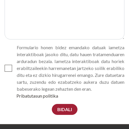
Formulario honen bidez emandako datuak iametza
interaktiboak jasoko ditu, datu hauen tratamenduaren
arduradun bezala. Iametza interaktiboak datu horiek
erabiltzaileekin harremanetan jartzeko soilik erabiliko
ditu eta ez dizkio hirugarrenei emango. Zure datuetara
sartu, zuzendu edo ezabatzeko aukera duzu datuen
babeserako legean zehazten den eran.
Pribatutasun politika
BIDALI